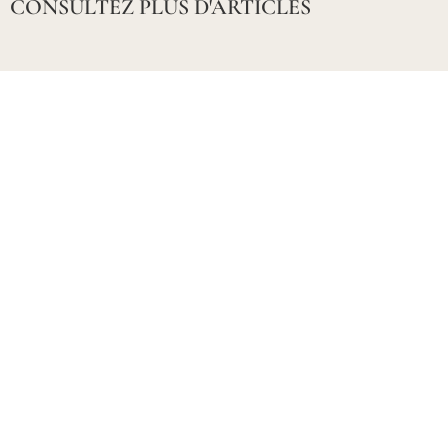
CONSULTEZ PLUS D'ARTICLES
NOS RHUMS
Un single cask
d’exception
Rhum Marie-Louise
dévoile également une